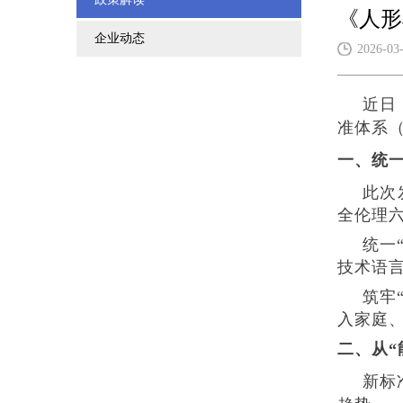
《人形
企业动态
2026-03
近日
准体系（
一、统
此次
全伦理
统一
技术语
筑牢
入家庭
二、从“
新标