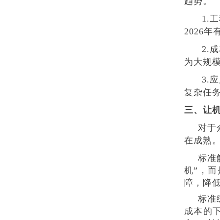
趋势。
1.工
2026
2.成
为大规
3.应
复杂任
三、让机
对于
在成熟。
标准
机”，
障，降
标准
成本的