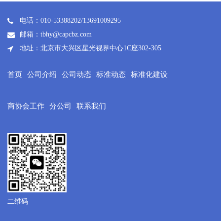
电话：010-53388202/13691009295
邮箱：tbhy@capcbz.com
地址：北京市大兴区星光视界中心1C座302-305
首页
公司介绍
公司动态
标准动态
标准化建设
商协会工作
分公司
联系我们
二维码