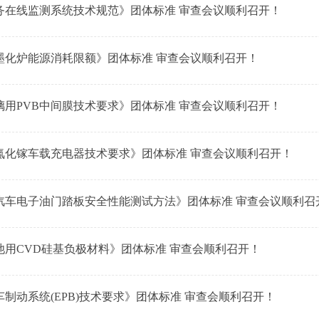
务在线监测系统技术规范》团体标准 审查会议顺利召开！
墨化炉能源消耗限额》团体标准 审查会议顺利召开！
璃用PVB中间膜技术要求》团体标准 审查会议顺利召开！
氮化镓车载充电器技术要求》团体标准 审查会议顺利召开！
汽车电子油门踏板安全性能测试方法》团体标准 审查会议顺利召
池用CVD硅基负极材料》团体标准 审查会顺利召开！
制动系统(EPB)技术要求》团体标准 审查会顺利召开！