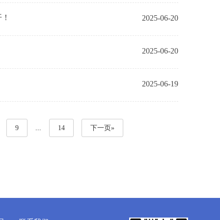
开！
2025-06-20
2025-06-20
2025-06-19
9
...
14
下一页»