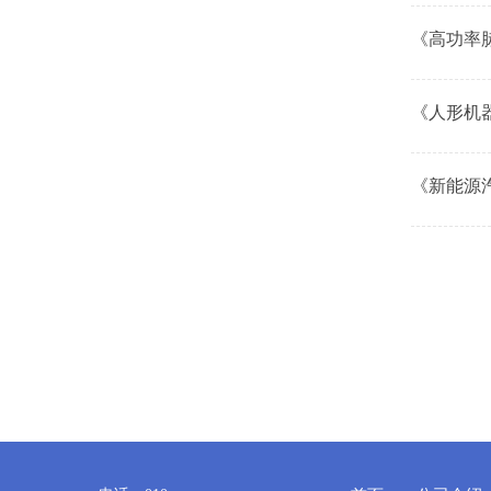
《高功率
《人形机
《新能源